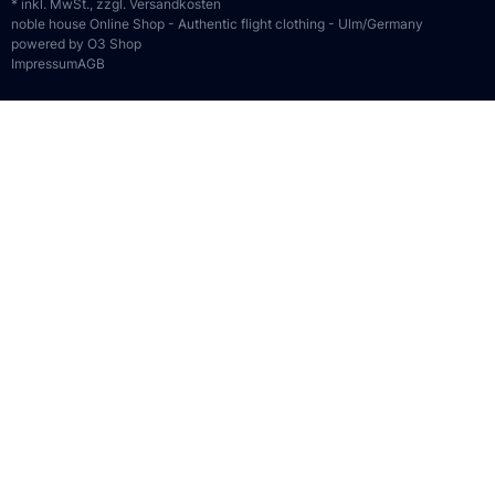
* inkl. MwSt., zzgl.
Versandkosten
noble house Online Shop - Authentic flight clothing - Ulm/Germany
powered by O3 Shop
Impressum
AGB