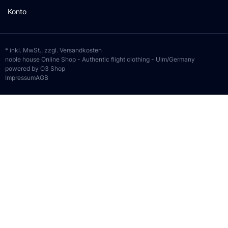
Konto
* inkl. MwSt., zzgl.
Versandkosten
noble house Online Shop - Authentic flight clothing - Ulm/Germany
powered by O3 Shop
Impressum
AGB