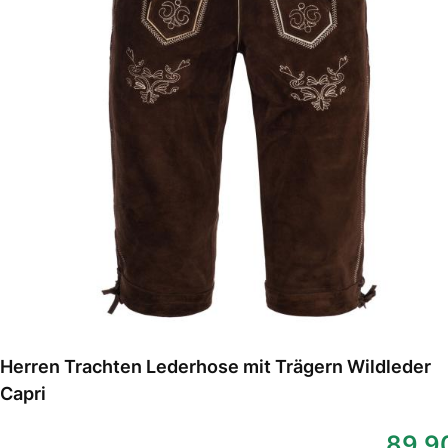
Herren Trachten Lederhose mit Trägern Wildleder
Capri
89,9