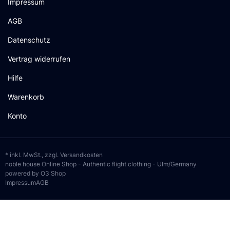
Impressum
AGB
Datenschutz
Vertrag widerrufen
Hilfe
Warenkorb
Konto
* inkl. MwSt., zzgl.
Versandkosten
noble house Online Shop - Authentic flight clothing - Ulm/Germany
powered by O3 Shop
Impressum
AGB