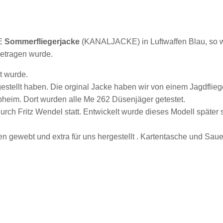
E
Sommerfliegerjacke
(KANALJACKE) in Luftwaffen Blau, so w
getragen wurde.
t wurde.
gestellt haben. Die orginal Jacke haben wir von einem Jagdflieg
ipheim. Dort wurden alle Me 262 Düsenjäger getestet.
rch Fritz Wendel statt.
Entwickelt wurde dieses Modell später s
 gewebt und extra für uns hergestellt .
Kartentasche und Sauere