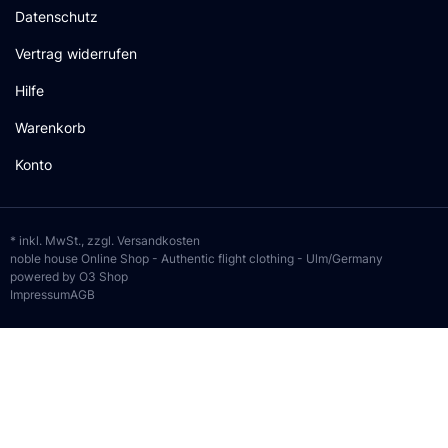
Datenschutz
Vertrag widerrufen
Hilfe
Warenkorb
Konto
* inkl. MwSt., zzgl.
Versandkosten
noble house Online Shop - Authentic flight clothing - Ulm/Germany
powered by O3 Shop
Impressum
AGB