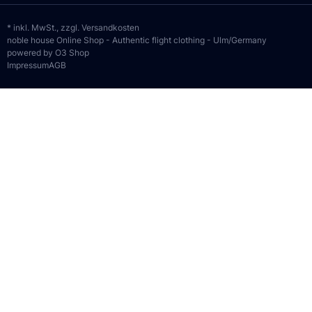
* inkl. MwSt., zzgl.
Versandkosten
noble house Online Shop - Authentic flight clothing - Ulm/Germany
powered by O3 Shop
Impressum
AGB