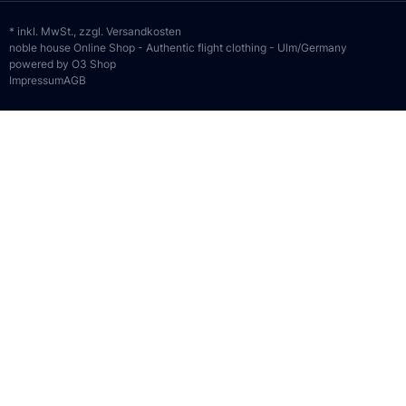
* inkl. MwSt., zzgl.
Versandkosten
noble house Online Shop - Authentic flight clothing - Ulm/Germany
powered by O3 Shop
Impressum
AGB