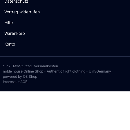
Datenschutz
Vertrag widerrufen
Hilfe
Warenkorb
Konto
* inkl. MwSt., zzgl.
Versandkosten
noble house Online Shop - Authentic flight clothing - Ulm/Germany
powered by O3 Shop
Impressum
AGB