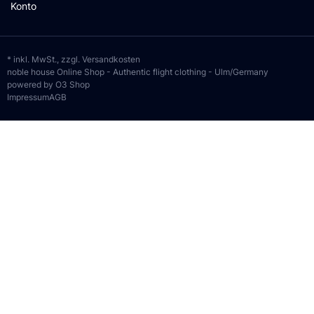
Konto
* inkl. MwSt., zzgl.
Versandkosten
noble house Online Shop - Authentic flight clothing - Ulm/Germany
powered by O3 Shop
Impressum
AGB