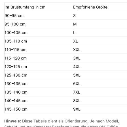
Ihr Brustumfang in cm
Empfohlene Größe
90–95 cm
S
95–100 cm
M
100–105 cm
L
105–110 cm
XL
110–115 cm
XXL
115–120 cm
3XL
120–125 cm
4XL
125–130 cm
5XL
130–135 cm
6XL
135–140 cm
7XL
140–145 cm
8XL
145–150 cm
9XL
Hinweis:
Diese Tabelle dient als Orientierung. Je nach Modell,
Schnitt und gewünschter Passform kann die passende Größe