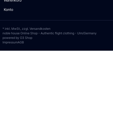
Warenkorb
Konto
* inkl. MwSt., zzgl.
Versandkosten
noble house Online Shop - Authentic flight clothing - Ulm/Germany
powered by O3 Shop
Impressum
AGB