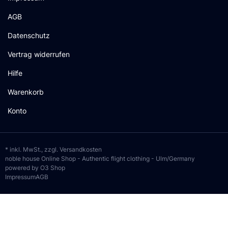
AGB
Datenschutz
Vertrag widerrufen
Hilfe
Warenkorb
Konto
* inkl. MwSt., zzgl.
Versandkosten
noble house Online Shop - Authentic flight clothing - Ulm/Germany
powered by O3 Shop
Impressum
AGB