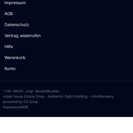
Impressum
AGB
Datenschutz
Vertrag widerrufen
Hilfe
Warenkorb
Konto
* inkl. MwSt., zzgl.
Versandkosten
noble house Online Shop - Authentic flight clothing - Ulm/Germany
powered by O3 Shop
Impressum
AGB