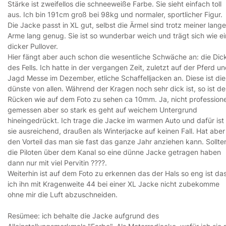
Stärke ist zweifellos die schneeweiße Farbe. Sie sieht einfach toll
aus. Ich bin 191cm groß bei 98kg und normaler, sportlicher Figur.
Die Jacke passt in XL gut, selbst die Ärmel sind trotz meiner lang
Arme lang genug. Sie ist so wunderbar weich und trägt sich wie ei
dicker Pullover.
Hier fängt aber auch schon die wesentliche Schwäche an: die Dic
des Fells. Ich hatte in der vergangen Zeit, zuletzt auf der Pferd u
Jagd Messe im Dezember, etliche Schaffelljacken an. Diese ist die
dünste von allen. Während der Kragen noch sehr dick ist, so ist de
Rücken wie auf dem Foto zu sehen ca 10mm. Ja, nicht professione
gemessen aber so stark es geht auf weichem Untergrund
hineingedrückt. Ich trage die Jacke im warmen Auto und dafür ist
sie ausreichend, draußen als Winterjacke auf keinen Fall. Hat aber
den Vorteil das man sie fast das ganze Jahr anziehen kann. Sollte
die Piloten über dem Kanal so eine dünne Jacke getragen haben
dann nur mit viel Pervitin ????.
Weiterhin ist auf dem Foto zu erkennen das der Hals so eng ist da
ich ihn mit Kragenweite 44 bei einer XL Jacke nicht zubekomme
ohne mir die Luft abzuschneiden.
Resümee: ich behalte die Jacke aufgrund des