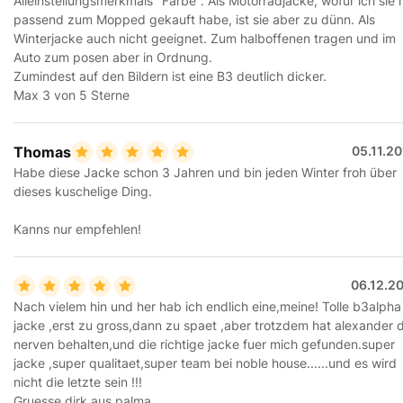
Alleinstellungsmerkmals "Farbe". Als Motorradjacke, wofür ich sie 
passend zum Mopped gekauft habe, ist sie aber zu dünn. Als
Winterjacke auch nicht geeignet. Zum halboffenen tragen und im
Auto zum posen aber in Ordnung.
Zumindest auf den Bildern ist eine B3 deutlich dicker.
Max 3 von 5 Sterne
Thomas
05.11.2
Habe diese Jacke schon 3 Jahren und bin jeden Winter froh über
dieses kuschelige Ding.
Kanns nur empfehlen!
06.12.2
Nach vielem hin und her hab ich endlich eine,meine! Tolle b3alpha
jacke ,erst zu gross,dann zu spaet ,aber trotzdem hat alexander d
nerven behalten,und die richtige jacke fuer mich gefunden.super
jacke ,super qualitaet,super team bei noble house......und es wird
nicht die letzte sein !!!
Gruesse,dirk aus palma