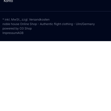
Konto
* inkl. MwSt., zzgl.
Versandkosten
noble house Online Shop - Authentic flight clothing - Ulm/Germany
powered by O3 Shop
Impressum
AGB