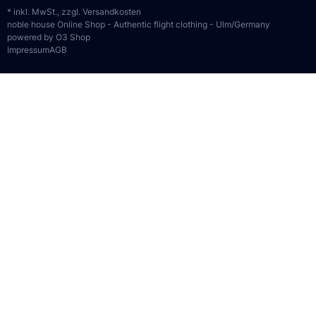
* inkl. MwSt., zzgl.
Versandkosten
noble house Online Shop - Authentic flight clothing - Ulm/Germany
powered by O3 Shop
Impressum
AGB