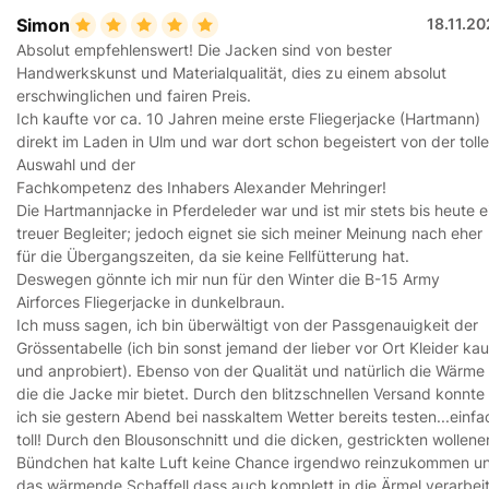
Simon
18.11.2
Absolut empfehlenswert! Die Jacken sind von bester
Handwerkskunst und Materialqualität, dies zu einem absolut
erschwinglichen und fairen Preis.
Ich kaufte vor ca. 10 Jahren meine erste Fliegerjacke (Hartmann)
direkt im Laden in Ulm und war dort schon begeistert von der toll
Auswahl und der
Fachkompetenz des Inhabers Alexander Mehringer!
Die Hartmannjacke in Pferdeleder war und ist mir stets bis heute e
treuer Begleiter; jedoch eignet sie sich meiner Meinung nach eher
für die Übergangszeiten, da sie keine Fellfütterung hat.
Deswegen gönnte ich mir nun für den Winter die B-15 Army
Airforces Fliegerjacke in dunkelbraun.
Ich muss sagen, ich bin überwältigt von der Passgenauigkeit der
Grössentabelle (ich bin sonst jemand der lieber vor Ort Kleider kau
und anprobiert). Ebenso von der Qualität und natürlich die Wärme
die die Jacke mir bietet. Durch den blitzschnellen Versand konnte
ich sie gestern Abend bei nasskaltem Wetter bereits testen...einfa
toll! Durch den Blousonschnitt und die dicken, gestrickten wollene
Bündchen hat kalte Luft keine Chance irgendwo reinzukommen u
das wärmende Schaffell dass auch komplett in die Ärmel verarbei