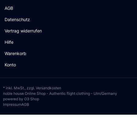
AGB
Datenschutz
Vertrag widerrufen
Hilfe
Warenkorb
Konto
* inkl. MwSt., zzgl.
Versandkosten
noble house Online Shop - Authentic flight clothing - Ulm/Germany
powered by O3 Shop
Impressum
AGB