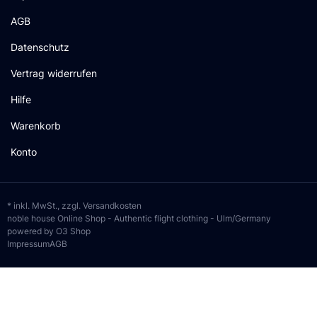
AGB
Datenschutz
Vertrag widerrufen
Hilfe
Warenkorb
Konto
* inkl. MwSt., zzgl.
Versandkosten
noble house Online Shop - Authentic flight clothing - Ulm/Germany
powered by O3 Shop
Impressum
AGB