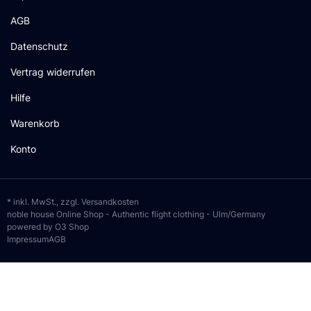
AGB
Datenschutz
Vertrag widerrufen
Hilfe
Warenkorb
Konto
* inkl. MwSt., zzgl.
Versandkosten
noble house Online Shop - Authentic flight clothing - Ulm/Germany
powered by O3 Shop
Impressum
AGB