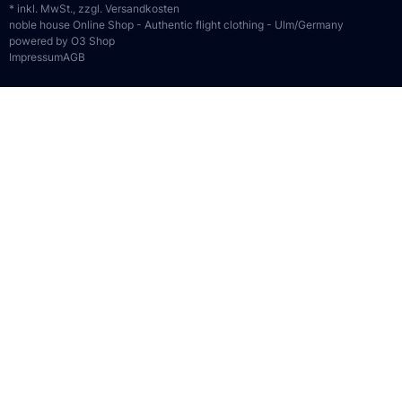
* inkl. MwSt., zzgl.
Versandkosten
noble house Online Shop - Authentic flight clothing - Ulm/Germany
powered by O3 Shop
Impressum
AGB