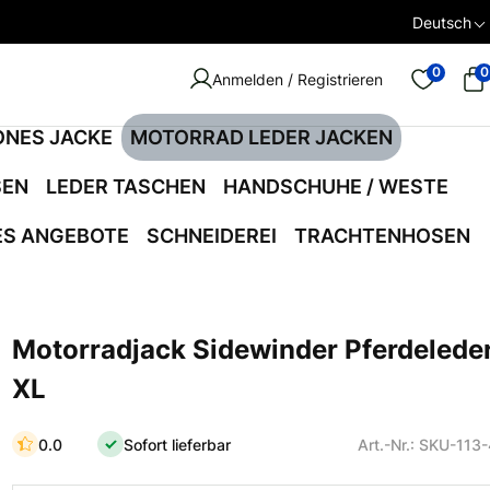
Deutsch
0
0
Anmelden / Registrieren
ONES JACKE
MOTORRAD LEDER JACKEN
SEN
LEDER TASCHEN
HANDSCHUHE / WESTE
ES ANGEBOTE
SCHNEIDEREI
TRACHTENHOSEN
Motorradjack Sidewinder Pferdelede
XL
0.0
Sofort lieferbar
Art.-Nr.: SKU-113