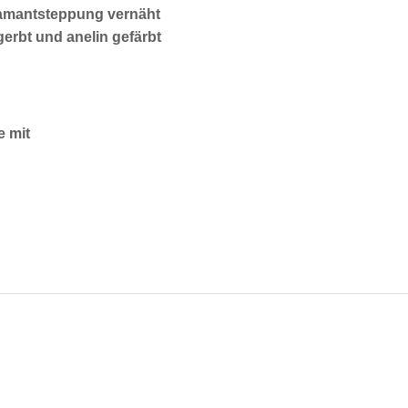
iamantsteppung vernäht
erbt und anelin gefärbt
e mit