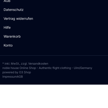
AGB
Datenschutz
Vertrag widerrufen
Hilfe
Warenkorb
Konto
* inkl. MwSt., zzgl.
Versandkosten
noble house Online Shop - Authentic flight clothing - Ulm/Germany
powered by O3 Shop
Impressum
AGB