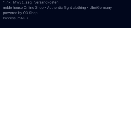
* inkl. MwSt., zzgl.
Versandkosten
noble house Online Shop - Authentic flight clothing - Ulm/Germany
powered by O3 Shop
Impressum
AGB