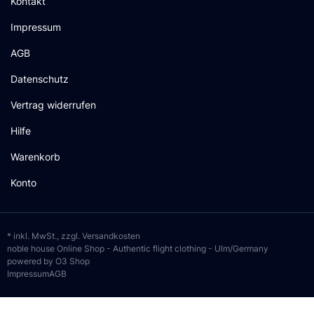
Kontakt
Impressum
AGB
Datenschutz
Vertrag widerrufen
Hilfe
Warenkorb
Konto
* inkl. MwSt., zzgl.
Versandkosten
noble house Online Shop - Authentic flight clothing - Ulm/Germany
powered by O3 Shop
Impressum
AGB