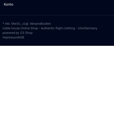
Konto
* inkl. MwSt., zzgl.
Versandkosten
noble house Online Shop - Authentic flight clothing - Ulm/Germany
powered by O3 Shop
Impressum
AGB