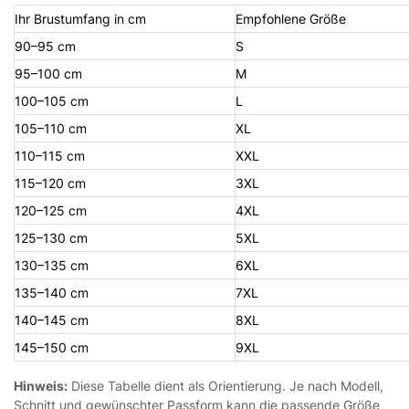
Ihr Brustumfang in cm
Empfohlene Größe
90–95 cm
S
95–100 cm
M
100–105 cm
L
105–110 cm
XL
110–115 cm
XXL
115–120 cm
3XL
120–125 cm
4XL
125–130 cm
5XL
130–135 cm
6XL
135–140 cm
7XL
140–145 cm
8XL
145–150 cm
9XL
Hinweis:
Diese Tabelle dient als Orientierung. Je nach Modell,
Schnitt und gewünschter Passform kann die passende Größe