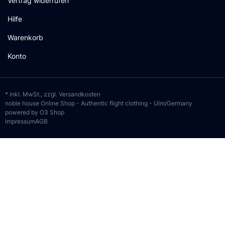
Vertrag widerrufen
Hilfe
Warenkorb
Konto
* inkl. MwSt., zzgl.
Versandkosten
noble house Online Shop - Authentic flight clothing - Ulm/Germany
powered by O3 Shop
Impressum
AGB