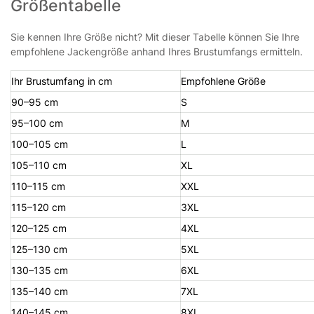
Größentabelle
Sie kennen Ihre Größe nicht? Mit dieser Tabelle können Sie Ihre
empfohlene Jackengröße anhand Ihres Brustumfangs ermitteln.
Ihr Brustumfang in cm
Empfohlene Größe
90–95 cm
S
95–100 cm
M
100–105 cm
L
105–110 cm
XL
110–115 cm
XXL
115–120 cm
3XL
120–125 cm
4XL
125–130 cm
5XL
130–135 cm
6XL
135–140 cm
7XL
140–145 cm
8XL