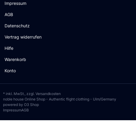
Impressum
AGB
Datenschutz
Vertrag widerrufen
Hilfe
Warenkorb
Konto
* inkl. MwSt., zzgl.
Versandkosten
noble house Online Shop - Authentic flight clothing - Ulm/Germany
powered by O3 Shop
Impressum
AGB