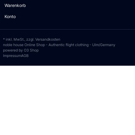
Warenkorb
Konto
* inkl. MwSt., zzgl.
Versandkosten
noble house Online Shop - Authentic flight clothing - Ulm/Germany
powered by O3 Shop
Impressum
AGB