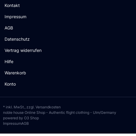
Kontakt
Impressum
AGB
Datenschutz
Vertrag widerrufen
Hilfe
Warenkorb
Konto
* inkl. MwSt., zzgl.
Versandkosten
noble house Online Shop - Authentic flight clothing - Ulm/Germany
powered by O3 Shop
Impressum
AGB