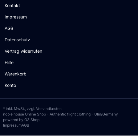
Kontakt
Impressum
AGB
Datenschutz
Vertrag widerrufen
Hilfe
Warenkorb
Konto
* inkl. MwSt., zzgl.
Versandkosten
noble house Online Shop - Authentic flight clothing - Ulm/Germany
powered by O3 Shop
Impressum
AGB