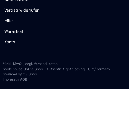
Vertrag widerrufen
Hilfe
Warenkorb
Konto
* inkl. MwSt., zzgl.
Versandkosten
noble house Online Shop - Authentic flight clothing - Ulm/Germany
powered by O3 Shop
Impressum
AGB