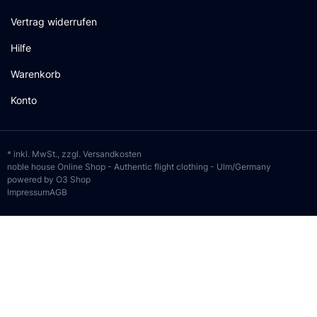
Vertrag widerrufen
Hilfe
Warenkorb
Konto
* inkl. MwSt., zzgl.
Versandkosten
noble house Online Shop - Authentic flight clothing - Ulm/Germany
powered by O3 Shop
Impressum
AGB