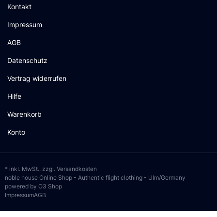
Kontakt
Impressum
AGB
Datenschutz
Vertrag widerrufen
Hilfe
Warenkorb
Konto
* inkl. MwSt., zzgl.
Versandkosten
noble house Online Shop - Authentic flight clothing - Ulm/Germany
powered by O3 Shop
Impressum
AGB