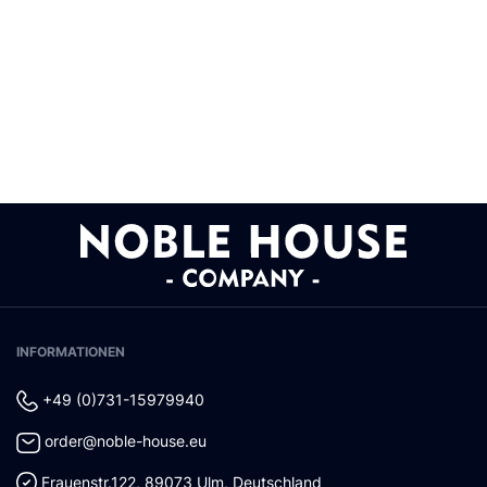
INFORMATIONEN
+49 (0)731-15979940
order@noble-house.eu
Frauenstr.122
,
89073
Ulm
,
Deutschland