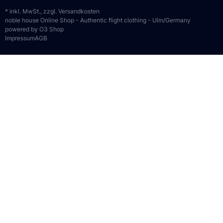
* inkl. MwSt., zzgl.
Versandkosten
noble house Online Shop - Authentic flight clothing - Ulm/Germany
powered by O3 Shop
Impressum
AGB