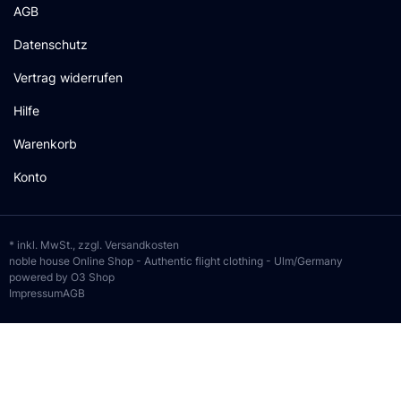
AGB
Datenschutz
Vertrag widerrufen
Hilfe
Warenkorb
Konto
* inkl. MwSt., zzgl.
Versandkosten
noble house Online Shop - Authentic flight clothing - Ulm/Germany
powered by O3 Shop
Impressum
AGB