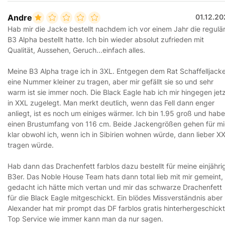
Andre
01.12.2
Hab mir die Jacke bestellt nachdem ich vor einem Jahr die regulä
B3 Alpha bestellt hatte. Ich bin wieder absolut zufrieden mit
Qualität, Aussehen, Geruch...einfach alles.
Meine B3 Alpha trage ich in 3XL. Entgegen dem Rat Schaffelljack
eine Nummer kleiner zu tragen, aber mir gefällt sie so und sehr
warm ist sie immer noch. Die Black Eagle hab ich mir hingegen jet
in XXL zugelegt. Man merkt deutlich, wenn das Fell dann enger
anliegt, ist es noch um einiges wärmer. Ich bin 1.95 groß und habe
einen Brustumfang von 116 cm. Beide Jackengrößen gehen für m
klar obwohl ich, wenn ich in Sibirien wohnen würde, dann lieber X
tragen würde.
Hab dann das Drachenfett farblos dazu bestellt für meine einjähri
B3er. Das Noble House Team hats dann total lieb mit mir gemeint,
gedacht ich hätte mich vertan und mir das schwarze Drachenfett
für die Black Eagle mitgeschickt. Ein blödes Missverständnis aber
Alexander hat mir prompt das DF farblos gratis hinterhergeschickt
Top Service wie immer kann man da nur sagen.