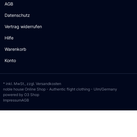
AGB
Datenschutz
Vertrag widerrufen
Hilfe
Warenkorb
Konto
* inkl. MwSt., zzgl.
Versandkosten
noble house Online Shop - Authentic flight clothing - Ulm/Germany
powered by O3 Shop
Impressum
AGB