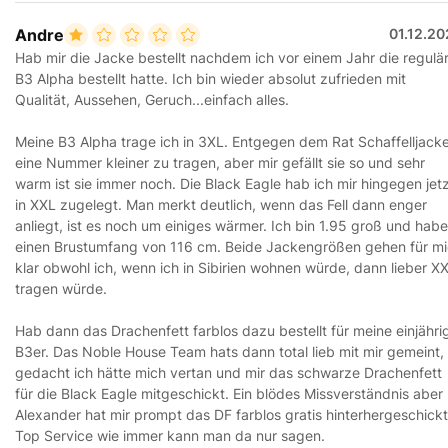
Andre
01.12.2
Hab mir die Jacke bestellt nachdem ich vor einem Jahr die regulä
B3 Alpha bestellt hatte. Ich bin wieder absolut zufrieden mit
Qualität, Aussehen, Geruch...einfach alles.
Meine B3 Alpha trage ich in 3XL. Entgegen dem Rat Schaffelljack
eine Nummer kleiner zu tragen, aber mir gefällt sie so und sehr
warm ist sie immer noch. Die Black Eagle hab ich mir hingegen jet
in XXL zugelegt. Man merkt deutlich, wenn das Fell dann enger
anliegt, ist es noch um einiges wärmer. Ich bin 1.95 groß und habe
einen Brustumfang von 116 cm. Beide Jackengrößen gehen für m
klar obwohl ich, wenn ich in Sibirien wohnen würde, dann lieber X
tragen würde.
Hab dann das Drachenfett farblos dazu bestellt für meine einjähri
B3er. Das Noble House Team hats dann total lieb mit mir gemeint,
gedacht ich hätte mich vertan und mir das schwarze Drachenfett
für die Black Eagle mitgeschickt. Ein blödes Missverständnis aber
Alexander hat mir prompt das DF farblos gratis hinterhergeschickt
Top Service wie immer kann man da nur sagen.