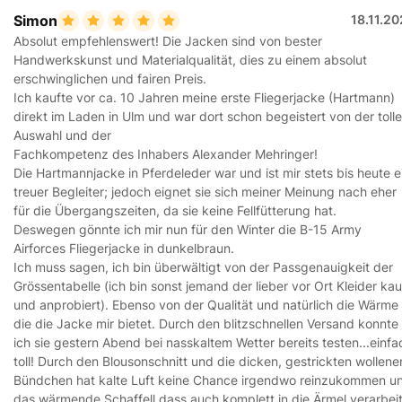
Simon
18.11.2
Absolut empfehlenswert! Die Jacken sind von bester
Handwerkskunst und Materialqualität, dies zu einem absolut
erschwinglichen und fairen Preis.
Ich kaufte vor ca. 10 Jahren meine erste Fliegerjacke (Hartmann)
direkt im Laden in Ulm und war dort schon begeistert von der toll
Auswahl und der
Fachkompetenz des Inhabers Alexander Mehringer!
Die Hartmannjacke in Pferdeleder war und ist mir stets bis heute e
treuer Begleiter; jedoch eignet sie sich meiner Meinung nach eher
für die Übergangszeiten, da sie keine Fellfütterung hat.
Deswegen gönnte ich mir nun für den Winter die B-15 Army
Airforces Fliegerjacke in dunkelbraun.
Ich muss sagen, ich bin überwältigt von der Passgenauigkeit der
Grössentabelle (ich bin sonst jemand der lieber vor Ort Kleider kau
und anprobiert). Ebenso von der Qualität und natürlich die Wärme
die die Jacke mir bietet. Durch den blitzschnellen Versand konnte
ich sie gestern Abend bei nasskaltem Wetter bereits testen...einfa
toll! Durch den Blousonschnitt und die dicken, gestrickten wollene
Bündchen hat kalte Luft keine Chance irgendwo reinzukommen u
das wärmende Schaffell dass auch komplett in die Ärmel verarbei