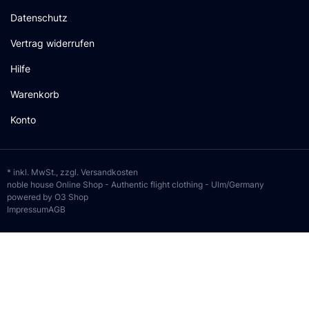
Datenschutz
Vertrag widerrufen
Hilfe
Warenkorb
Konto
* inkl. MwSt., zzgl.
Versandkosten
noble house Online Shop - Authentic flight clothing - Ulm/Germany
powered by O3 Shop
Impressum
AGB