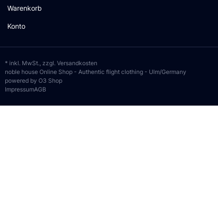
Warenkorb
Konto
* inkl. MwSt., zzgl.
Versandkosten
noble house Online Shop - Authentic flight clothing - Ulm/Germany
powered by O3 Shop
Impressum
AGB