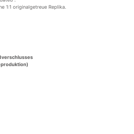
e 1:1 originalgetreue Replika.
ißverschlusses
eproduktion)