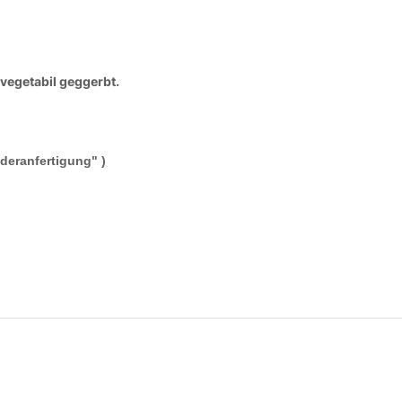
vegetabil geggerbt.
deranfertigung" )