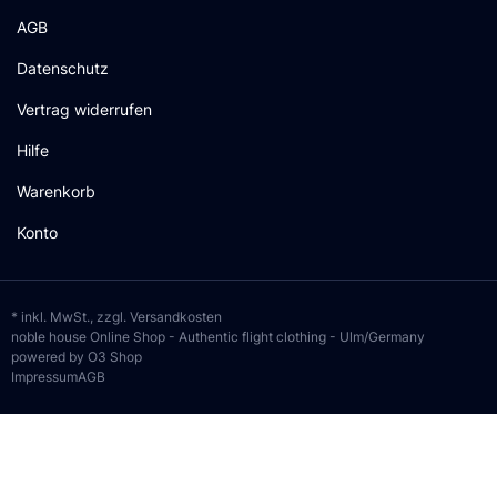
AGB
Datenschutz
Vertrag widerrufen
Hilfe
Warenkorb
Konto
* inkl. MwSt., zzgl.
Versandkosten
noble house Online Shop - Authentic flight clothing - Ulm/Germany
powered by O3 Shop
Impressum
AGB