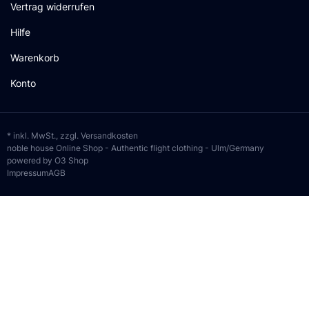
Vertrag widerrufen
Hilfe
Warenkorb
Konto
* inkl. MwSt., zzgl.
Versandkosten
noble house Online Shop - Authentic flight clothing - Ulm/Germany
powered by O3 Shop
Impressum
AGB