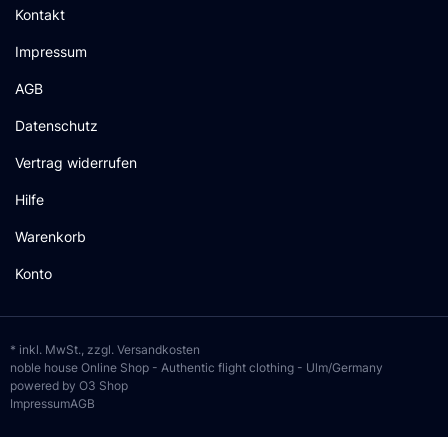
Kontakt
Impressum
AGB
Datenschutz
Vertrag widerrufen
Hilfe
Warenkorb
Konto
* inkl. MwSt., zzgl.
Versandkosten
noble house Online Shop - Authentic flight clothing - Ulm/Germany
powered by O3 Shop
Impressum
AGB