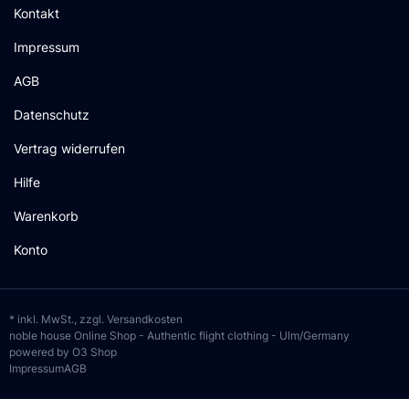
Kontakt
Impressum
AGB
Datenschutz
Vertrag widerrufen
Hilfe
Warenkorb
Konto
* inkl. MwSt., zzgl.
Versandkosten
noble house Online Shop - Authentic flight clothing - Ulm/Germany
powered by O3 Shop
Impressum
AGB