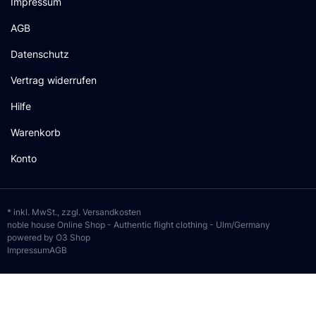
Impressum
AGB
Datenschutz
Vertrag widerrufen
Hilfe
Warenkorb
Konto
* inkl. MwSt., zzgl.
Versandkosten
noble house Online Shop - Authentic flight clothing - Ulm/Germany
powered by O3 Shop
Impressum
AGB