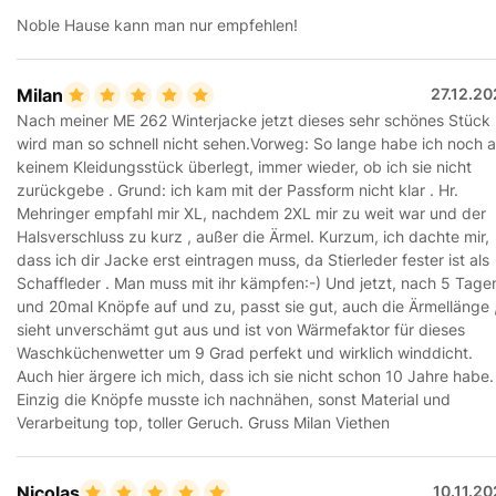
Noble Hause kann man nur empfehlen!
Milan
27.12.2
Nach meiner ME 262 Winterjacke jetzt dieses sehr schönes Stück 
wird man so schnell nicht sehen.Vorweg: So lange habe ich noch 
keinem Kleidungsstück überlegt, immer wieder, ob ich sie nicht
zurückgebe . Grund: ich kam mit der Passform nicht klar . Hr.
Mehringer empfahl mir XL, nachdem 2XL mir zu weit war und der
Halsverschluss zu kurz , außer die Ärmel. Kurzum, ich dachte mir,
dass ich dir Jacke erst eintragen muss, da Stierleder fester ist als
Schaffleder . Man muss mit ihr kämpfen:-) Und jetzt, nach 5 Tage
und 20mal Knöpfe auf und zu, passt sie gut, auch die Ärmellänge 
sieht unverschämt gut aus und ist von Wärmefaktor für dieses
Waschküchenwetter um 9 Grad perfekt und wirklich winddicht.
Auch hier ärgere ich mich, dass ich sie nicht schon 10 Jahre habe.
Einzig die Knöpfe musste ich nachnähen, sonst Material und
Verarbeitung top, toller Geruch. Gruss Milan Viethen
Nicolas
10.11.2