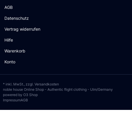
AGB
Datenschutz
Vertrag widerrufen
Hilfe
Warenkorb
Konto
* inkl. MwSt., zzgl.
Versandkosten
noble house Online Shop - Authentic flight clothing - Ulm/Germany
powered by O3 Shop
Impressum
AGB