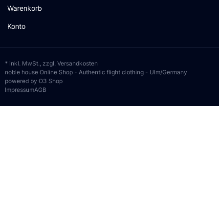
Warenkorb
Konto
* inkl. MwSt., zzgl.
Versandkosten
noble house Online Shop - Authentic flight clothing - Ulm/Germany
powered by O3 Shop
Impressum
AGB