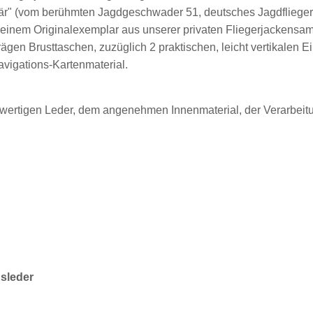
Bär" (vom berühmten Jagdgeschwader 51, deutsches Jagdfliegera
einem Originalexemplar aus unserer privaten Fliegerjackensam
rägen Brusttaschen, zuzüglich 2 praktischen, leicht vertikalen 
avigations-Kartenmaterial.
hwertigen Leder, dem angenehmen Innenmaterial, der Verarbeitu
dsleder