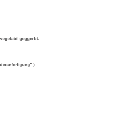
vegetabil geggerbt.
deranfertigung" )