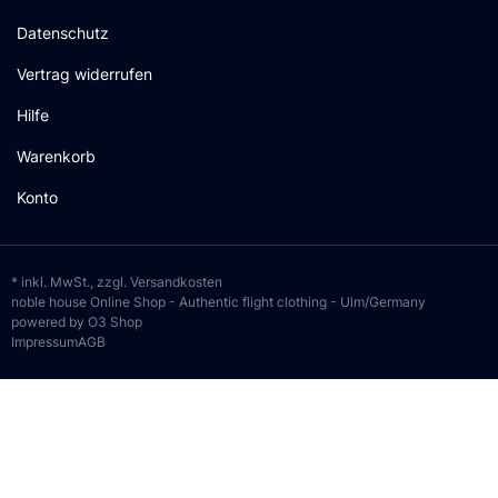
Datenschutz
Vertrag widerrufen
Hilfe
Warenkorb
Konto
* inkl. MwSt., zzgl.
Versandkosten
noble house Online Shop - Authentic flight clothing - Ulm/Germany
powered by O3 Shop
Impressum
AGB