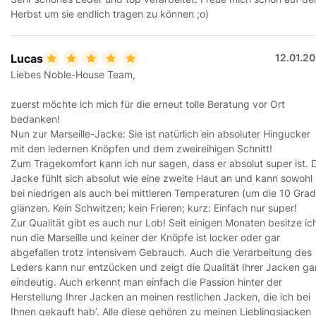
Herbst um sie endlich tragen zu können ;o)
Lucas
12.01.2
Liebes Noble-House Team,
zuerst möchte ich mich für die erneut tolle Beratung vor Ort
bedanken!
Nun zur Marseille-Jacke: Sie ist natürlich ein absoluter Hingucker
mit den ledernen Knöpfen und dem zweireihigen Schnitt!
Zum Tragekomfort kann ich nur sagen, dass er absolut super ist. 
Jacke fühlt sich absolut wie eine zweite Haut an und kann sowohl
bei niedrigen als auch bei mittleren Temperaturen (um die 10 Grad
glänzen. Kein Schwitzen; kein Frieren; kurz: Einfach nur super!
Zur Qualität gibt es auch nur Lob! Seit einigen Monaten besitze ic
nun die Marseille und keiner der Knöpfe ist locker oder gar
abgefallen trotz intensivem Gebrauch. Auch die Verarbeitung des
Leders kann nur entzücken und zeigt die Qualität Ihrer Jacken g
eindeutig. Auch erkennt man einfach die Passion hinter der
Herstellung Ihrer Jacken an meinen restlichen Jacken, die ich bei
Ihnen gekauft hab’. Alle diese gehören zu meinen Lieblingsjacken