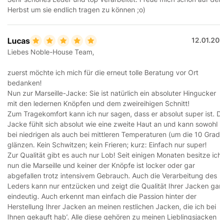
Herbst um sie endlich tragen zu können ;o)
Lucas
12.01.2
Liebes Noble-House Team,
zuerst möchte ich mich für die erneut tolle Beratung vor Ort
bedanken!
Nun zur Marseille-Jacke: Sie ist natürlich ein absoluter Hingucker
mit den ledernen Knöpfen und dem zweireihigen Schnitt!
Zum Tragekomfort kann ich nur sagen, dass er absolut super ist. 
Jacke fühlt sich absolut wie eine zweite Haut an und kann sowohl
bei niedrigen als auch bei mittleren Temperaturen (um die 10 Grad
glänzen. Kein Schwitzen; kein Frieren; kurz: Einfach nur super!
Zur Qualität gibt es auch nur Lob! Seit einigen Monaten besitze ic
nun die Marseille und keiner der Knöpfe ist locker oder gar
abgefallen trotz intensivem Gebrauch. Auch die Verarbeitung des
Leders kann nur entzücken und zeigt die Qualität Ihrer Jacken g
eindeutig. Auch erkennt man einfach die Passion hinter der
Herstellung Ihrer Jacken an meinen restlichen Jacken, die ich bei
Ihnen gekauft hab’. Alle diese gehören zu meinen Lieblingsjacken