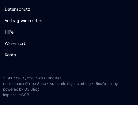
Datenschutz
Vertrag widerrufen
Hilfe
Warenkorb
Konto
* inkl. MwSt., zzgl.
Versandkosten
noble house Online Shop - Authentic flight clothing - Ulm/Germany
powered by O3 Shop
Impressum
AGB