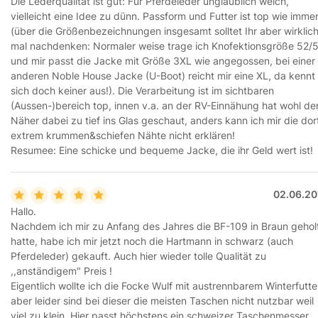
Die Lederqualität ist gut: Für Pferdeleder unglaublich weich,
vielleicht eine Idee zu dünn. Passform und Futter ist top wie imme
(über die Größenbezeichnungen insgesamt solltet Ihr aber wirklic
mal nachdenken: Normaler weise trage ich Knofektionsgröße 52/
und mir passt die Jacke mit Größe 3XL wie angegossen, bei einer
anderen Noble House Jacke (U-Boot) reicht mir eine XL, da kennt
sich doch keiner aus!). Die Verarbeitung ist im sichtbaren
(Aussen-)bereich top, innen v.a. an der RV-Einnähung hat wohl de
Näher dabei zu tief ins Glas geschaut, anders kann ich mir die dor
extrem krummen&schiefen Nähte nicht erklären!
Resumee: Eine schicke und bequeme Jacke, die ihr Geld wert ist!
02.06.20
Hallo.
Nachdem ich mir zu Anfang des Jahres die BF-109 in Braun gehol
hatte, habe ich mir jetzt noch die Hartmann in schwarz (auch
Pferdeleder) gekauft. Auch hier wieder tolle Qualität zu
,,anständigem" Preis !
Eigentlich wollte ich die Focke Wulf mit austrennbarem Winterfutte
aber leider sind bei dieser die meisten Taschen nicht nutzbar weil
viel zu klein. Hier passt höchstens ein schweizer Taschenmesser