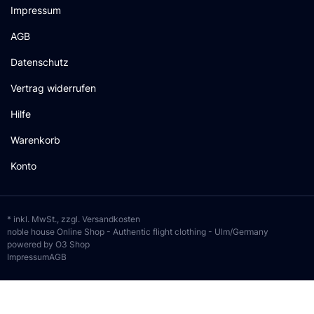
Impressum
AGB
Datenschutz
Vertrag widerrufen
Hilfe
Warenkorb
Konto
* inkl. MwSt., zzgl.
Versandkosten
noble house Online Shop - Authentic flight clothing - Ulm/Germany
powered by O3 Shop
Impressum
AGB